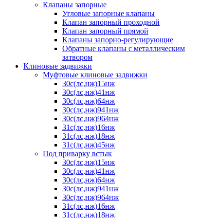
Клапаны запорные
Угловые запорные клапаны
Клапан запорный проходной
Клапан запорный прямой
Клапаны запорно-регулирующие
Обратные клапаны с металлическим
затвором
Клиновые задвижки
Муфтовые клиновые задвижки
30с(лс,нж)15нж
30с(лс,нж)41нж
30с(лс,нж)64нж
30с(лс,нж)941нж
30с(лс,нж)964нж
31с(лс,нж)16нж
31с(лс,нж)18нж
31с(лс,нж)45нж
Под приварку встык
30с(лс,нж)15нж
30с(лс,нж)41нж
30с(лс,нж)64нж
30с(лс,нж)941нж
30с(лс,нж)964нж
31с(лс,нж)16нж
31с(лс,нж)18нж