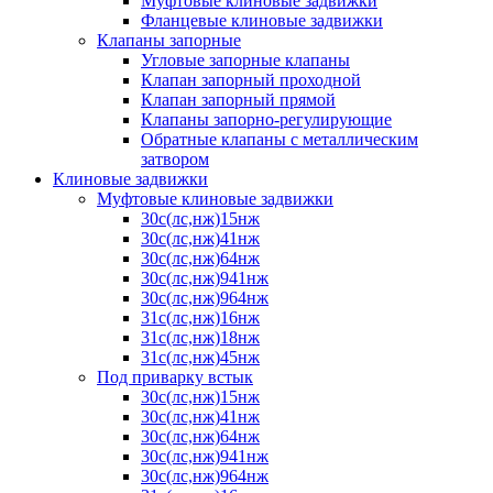
Муфтовые клиновые задвижки
Фланцевые клиновые задвижки
Клапаны запорные
Угловые запорные клапаны
Клапан запорный проходной
Клапан запорный прямой
Клапаны запорно-регулирующие
Обратные клапаны с металлическим
затвором
Клиновые задвижки
Муфтовые клиновые задвижки
30с(лс,нж)15нж
30с(лс,нж)41нж
30с(лс,нж)64нж
30с(лс,нж)941нж
30с(лс,нж)964нж
31с(лс,нж)16нж
31с(лс,нж)18нж
31с(лс,нж)45нж
Под приварку встык
30с(лс,нж)15нж
30с(лс,нж)41нж
30с(лс,нж)64нж
30с(лс,нж)941нж
30с(лс,нж)964нж