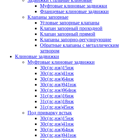
Задвижки стальные клиновые
Муфтовые клиновые задвижки
Фланцевые клиновые задвижки
Клапаны запорные
Угловые запорные клапаны
Клапан запорный проходной
Клапан запорный прямой
Клапаны запорно-регулирующие
Обратные клапаны с металлическим
затвором
Клиновые задвижки
Муфтовые клиновые задвижки
30с(лс,нж)15нж
30с(лс,нж)41нж
30с(лс,нж)64нж
30с(лс,нж)941нж
30с(лс,нж)964нж
31с(лс,нж)16нж
31с(лс,нж)18нж
31с(лс,нж)45нж
Под приварку встык
30с(лс,нж)15нж
30с(лс,нж)41нж
30с(лс,нж)64нж
30с(лс,нж)941нж