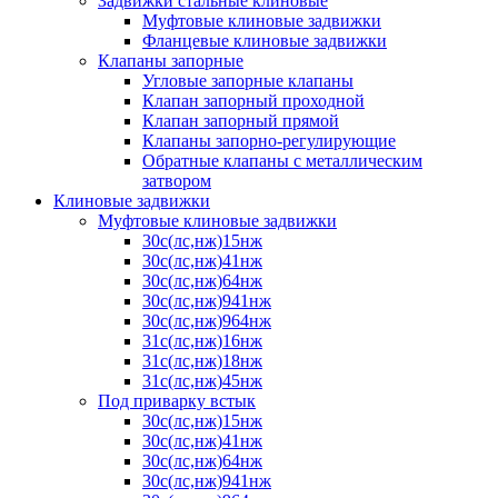
Задвижки стальные клиновые
Муфтовые клиновые задвижки
Фланцевые клиновые задвижки
Клапаны запорные
Угловые запорные клапаны
Клапан запорный проходной
Клапан запорный прямой
Клапаны запорно-регулирующие
Обратные клапаны с металлическим
затвором
Клиновые задвижки
Муфтовые клиновые задвижки
30с(лс,нж)15нж
30с(лс,нж)41нж
30с(лс,нж)64нж
30с(лс,нж)941нж
30с(лс,нж)964нж
31с(лс,нж)16нж
31с(лс,нж)18нж
31с(лс,нж)45нж
Под приварку встык
30с(лс,нж)15нж
30с(лс,нж)41нж
30с(лс,нж)64нж
30с(лс,нж)941нж