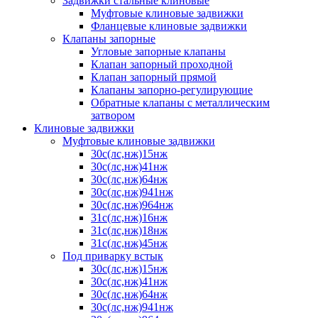
Задвижки стальные клиновые
Муфтовые клиновые задвижки
Фланцевые клиновые задвижки
Клапаны запорные
Угловые запорные клапаны
Клапан запорный проходной
Клапан запорный прямой
Клапаны запорно-регулирующие
Обратные клапаны с металлическим
затвором
Клиновые задвижки
Муфтовые клиновые задвижки
30с(лс,нж)15нж
30с(лс,нж)41нж
30с(лс,нж)64нж
30с(лс,нж)941нж
30с(лс,нж)964нж
31с(лс,нж)16нж
31с(лс,нж)18нж
31с(лс,нж)45нж
Под приварку встык
30с(лс,нж)15нж
30с(лс,нж)41нж
30с(лс,нж)64нж
30с(лс,нж)941нж