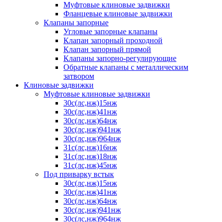
Муфтовые клиновые задвижки
Фланцевые клиновые задвижки
Клапаны запорные
Угловые запорные клапаны
Клапан запорный проходной
Клапан запорный прямой
Клапаны запорно-регулирующие
Обратные клапаны с металлическим
затвором
Клиновые задвижки
Муфтовые клиновые задвижки
30с(лс,нж)15нж
30с(лс,нж)41нж
30с(лс,нж)64нж
30с(лс,нж)941нж
30с(лс,нж)964нж
31с(лс,нж)16нж
31с(лс,нж)18нж
31с(лс,нж)45нж
Под приварку встык
30с(лс,нж)15нж
30с(лс,нж)41нж
30с(лс,нж)64нж
30с(лс,нж)941нж
30с(лс,нж)964нж