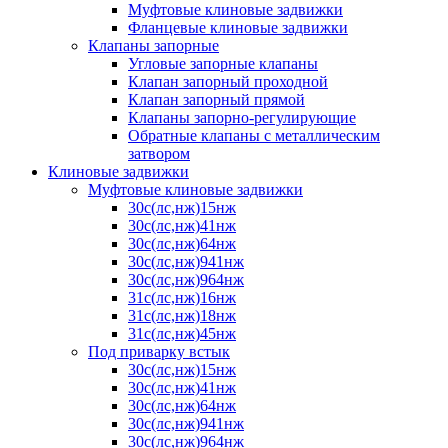
Муфтовые клиновые задвижки
Фланцевые клиновые задвижки
Клапаны запорные
Угловые запорные клапаны
Клапан запорный проходной
Клапан запорный прямой
Клапаны запорно-регулирующие
Обратные клапаны с металлическим
затвором
Клиновые задвижки
Муфтовые клиновые задвижки
30с(лс,нж)15нж
30с(лс,нж)41нж
30с(лс,нж)64нж
30с(лс,нж)941нж
30с(лс,нж)964нж
31с(лс,нж)16нж
31с(лс,нж)18нж
31с(лс,нж)45нж
Под приварку встык
30с(лс,нж)15нж
30с(лс,нж)41нж
30с(лс,нж)64нж
30с(лс,нж)941нж
30с(лс,нж)964нж