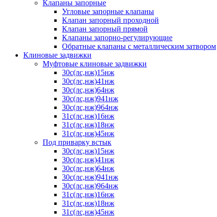
Клапаны запорные
Угловые запорные клапаны
Клапан запорный проходной
Клапан запорный прямой
Клапаны запорно-регулирующие
Обратные клапаны с металлическим затвором
Клиновые задвижки
Муфтовые клиновые задвижки
30с(лс,нж)15нж
30с(лс,нж)41нж
30с(лс,нж)64нж
30с(лс,нж)941нж
30с(лс,нж)964нж
31с(лс,нж)16нж
31с(лс,нж)18нж
31с(лс,нж)45нж
Под приварку встык
30с(лс,нж)15нж
30с(лс,нж)41нж
30с(лс,нж)64нж
30с(лс,нж)941нж
30с(лс,нж)964нж
31с(лс,нж)16нж
31с(лс,нж)18нж
31с(лс,нж)45нж