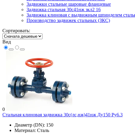
Задвижки стальные шаровые фланцевые
Задвижка стальная 30с41нж зкл2 16
Задвижка клиновая с выдвижным шпинделем сталь
Производство задвижек стальных (ЗКС)
Сортировать:
Вид
0
Стальная клиновая задвижка 30с(лс,нж)41нж Ду150 Ру6.3
Диаметр (DN):
150
Материал:
Сталь