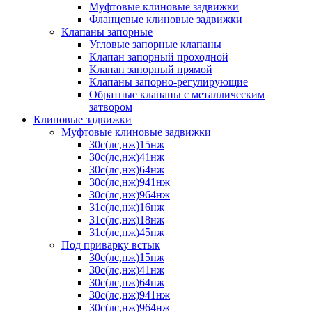
Муфтовые клиновые задвижки
Фланцевые клиновые задвижки
Клапаны запорные
Угловые запорные клапаны
Клапан запорный проходной
Клапан запорный прямой
Клапаны запорно-регулирующие
Обратные клапаны с металлическим
затвором
Клиновые задвижки
Муфтовые клиновые задвижки
30с(лс,нж)15нж
30с(лс,нж)41нж
30с(лс,нж)64нж
30с(лс,нж)941нж
30с(лс,нж)964нж
31с(лс,нж)16нж
31с(лс,нж)18нж
31с(лс,нж)45нж
Под приварку встык
30с(лс,нж)15нж
30с(лс,нж)41нж
30с(лс,нж)64нж
30с(лс,нж)941нж
30с(лс,нж)964нж