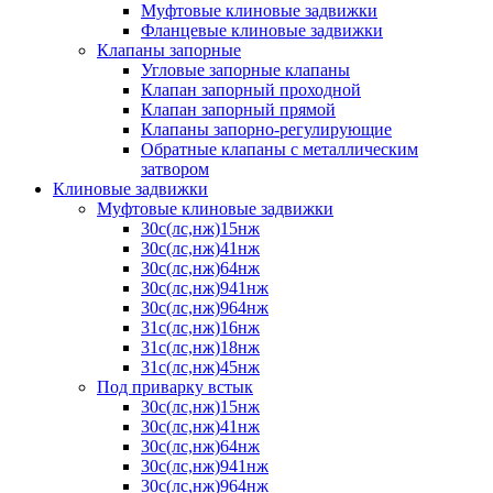
Муфтовые клиновые задвижки
Фланцевые клиновые задвижки
Клапаны запорные
Угловые запорные клапаны
Клапан запорный проходной
Клапан запорный прямой
Клапаны запорно-регулирующие
Обратные клапаны с металлическим
затвором
Клиновые задвижки
Муфтовые клиновые задвижки
30с(лс,нж)15нж
30с(лс,нж)41нж
30с(лс,нж)64нж
30с(лс,нж)941нж
30с(лс,нж)964нж
31с(лс,нж)16нж
31с(лс,нж)18нж
31с(лс,нж)45нж
Под приварку встык
30с(лс,нж)15нж
30с(лс,нж)41нж
30с(лс,нж)64нж
30с(лс,нж)941нж
30с(лс,нж)964нж