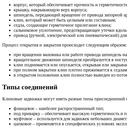
корпус, который обеспечивает прочность и герметичност
крышку, накрывающую верх корпуса;
шпиндель, передающий вращение от привода запорной а
клин, который может быть цельным или составным;
седла, создающие герметичное прилегание клина;
сальниковое уплотнение, предотвращающее утечки вдоль
привод (ручной, электрический или пневматический) для
Процесс открытия и закрытия происходит следующим образом:
при вращении маховика или работе привода шпиндель на
вращательное движение шпинделя преобразуется в посту
клин поднимается или опускается, открывая или закрыва
при полном закрытии клин плотно прижимается к седлам,
в открытом положении клин полностью выведен из поток
Типы соединений
Клиновые задвижки могут иметь разные типы присоединений 
фланцевое – наиболее распространенный тип;
под приварку – обеспечивает высокую герметичность и п
муфтовое – используется для задвижек небольших диамет
цапковое – применяется в специфических условиях экспл