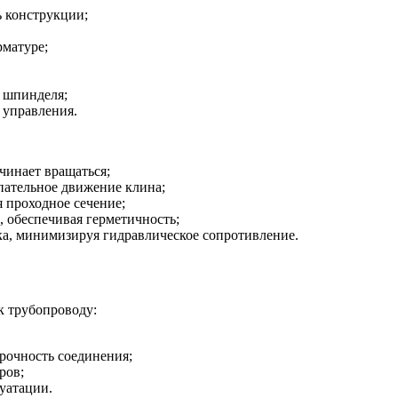
ь конструкции;
рматуре;
 шпинделя;
 управления.
чинает вращаться;
пательное движение клина;
я проходное сечение;
 обеспечивая герметичность;
а, минимизируя гидравлическое сопротивление.
к трубопроводу:
рочность соединения;
ров;
уатации.