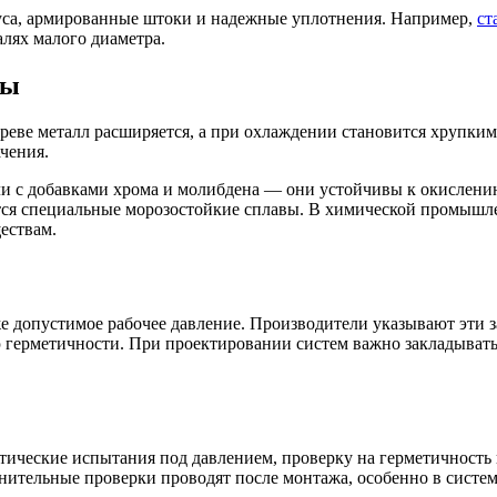
уса, армированные штоки и надежные уплотнения. Например,
ст
лях малого диаметра.
ды
греве металл расширяется, а при охлаждении становится хрупки
чения.
и с добавками хрома и молибдена — они устойчивы к окислению
тся специальные морозостойкие сплавы. В химической промышл
ествам.
е допустимое рабочее давление. Производители указывают эти 
 герметичности. При проектировании систем важно закладыват
тические испытания под давлением, проверку на герметичность 
нительные проверки проводят после монтажа, особенно в систе