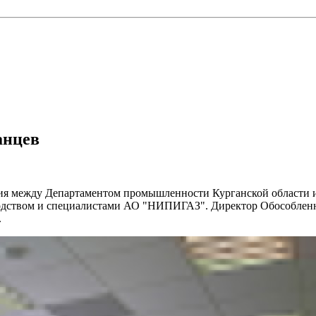
анцев
вия между Департаментом промышленности Курганской области
оводством и специалистами АО "НИПИГАЗ". Директор Обособле
.