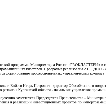
дической программы Минпромторга России «PROКЛАСТЕРЫ» в г.
7 промышленных кластеров. Программа реализована АНО ДПО «
ется формирование профессиональных управленческих команд в 
авляли Енбаев Игорь Петрович - директор Обособленного подр
го развития Курганской области - начальник управления промыш
учению заместителя Председателя Правительства – Министра 
вления и реализации инвестиционных проектов по импортозам