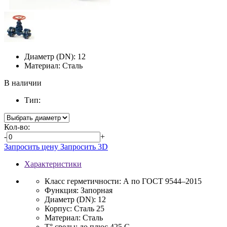
Диаметр (DN):
12
Материал:
Сталь
В наличии
Тип:
Кол-во:
-
+
Запросить цену
Запросить 3D
Характеристики
Класс герметичности:
А по ГОСТ 9544–2015
Функция:
Запорная
Диаметр (DN):
12
Корпус:
Сталь 25
Материал:
Сталь
T° среды:
до плюс 425 С